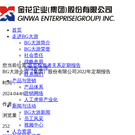
首页
走进BG大游
BG大游简介
BG大游荣誉
社会责任
战略布局
您当前位置:
首页
投资者关系
定期报告
招投标管理
BG大游企业（集团）股份有限公司2022年定期报告
联系我们
产品与营销
时间：
产品体系
营销网络
2024-04-16
人工虎骨产业化
作者：
新闻与活动
BG大游新闻
浏览量：
员工风采
视频中心
252
人力资源