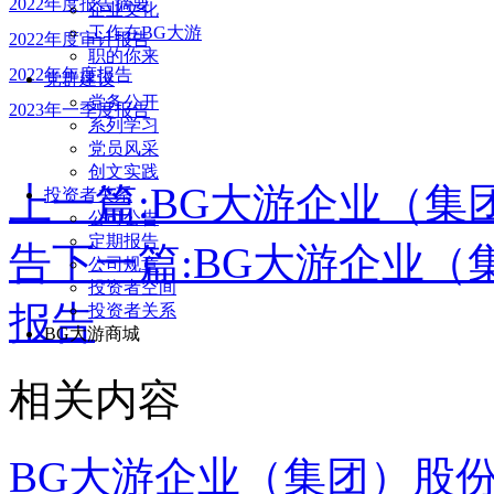
2022年度报告摘要
企业文化
工作在BG大游
2022年度审计报告
职的你来
2022年年度报告
党群建设
党务公开
2023年一季度报告
系列学习
党员风采
创文实践
上一篇:
BG大游企业（集
投资者关系
公司公告
定期报告
告
下一篇:
BG大游企业（
公司规章
投资者空间
报告
投资者关系
BG大游商城
相关内容
BG大游企业（集团）股份有限